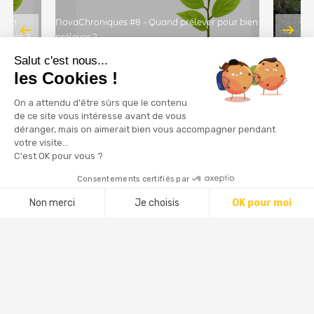
r un
NovaChroniques #8 - Quand prélever pour bien
s sols ?
prélever ?
Salut c'est nous...
les Cookies !
On a attendu d'être sûrs que le contenu
de ce site vous intéresse avant de vous
déranger, mais on aimerait bien vous accompagner pendant
votre visite...
C'est OK pour vous ?
Consentements certifiés par
Non merci
Je choisis
OK pour moi
Axeptio consent
Plateforme de Gestion du Consentement : Personnalisez vos Options
Notre plateforme vous permet d'adapter et de gérer vos paramètres de 