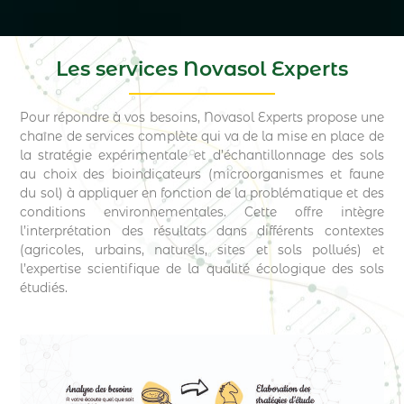
Les services Novasol Experts
Pour répondre à vos besoins, Novasol Experts propose une
chaîne de services complète qui va de la mise en place de
la stratégie expérimentale et d’échantillonnage des sols
au choix des bioindicateurs (microorganismes et faune
du sol) à appliquer en fonction de la problématique et des
conditions environnementales. Cette offre intègre
l’interprétation des résultats dans différents contextes
(agricoles, urbains, naturels, sites et sols pollués) et
l’expertise scientifique de la qualité écologique des sols
étudiés.