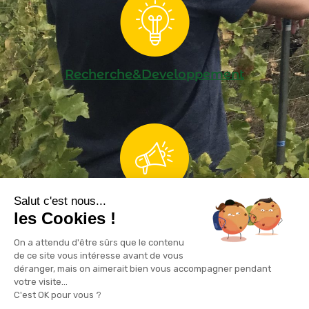
Recherche&Developpement
Salut c'est nous...
Formation et communication
les Cookies !
On a attendu d'être sûrs que le contenu
de ce site vous intéresse avant de vous
déranger, mais on aimerait bien vous accompagner pendant
Nous contacter
votre visite...
C'est OK pour vous ?
Comment pouvons-nous